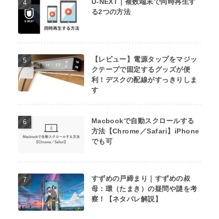
U-NEXT｜複数端末で同時再生す
る2つの方法
【レビュー】電源タップをマジッ
クテープで固定するグッズが便
利！デスクの配線がすっきりしま
す
Macbookで自動スクロールする
方法【Chrome／Safari】iPhone
でも可
すずめの戸締まり｜すずめの叔
母：環（たまき）の疑問や謎を考
察！【ネタバレ解説】