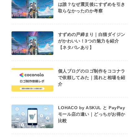
は誰？なぜ震災後にすずめを引き
取らなかったのか考察
すずめの戸締まり｜白猫ダイジン
がかわいい！3つの魅力を紹介
【ネタバレあり】
個人ブログのロゴ制作をココナラ
で依頼してみた｜流れと相場を紹
介
LOHACO by ASKUL と PayPay
モール店の違い｜どっちがお得か
比較