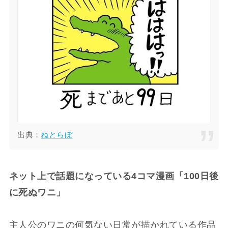
出典：
ねとらぼ
ネット上で話題になっている4コマ漫画「100日後
に死ぬワニ」
主人公のワニの何気ない日常が描かれている作品