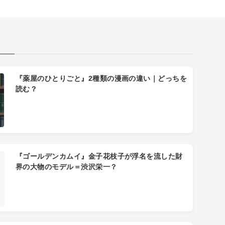
『薬屋のひとりごと』2種類の漫画の違い｜どっちを
読む？
『ゴールデンカムイ』金子花枝子が浮名を流した財
界の大物のモデル＝渋沢栄一？